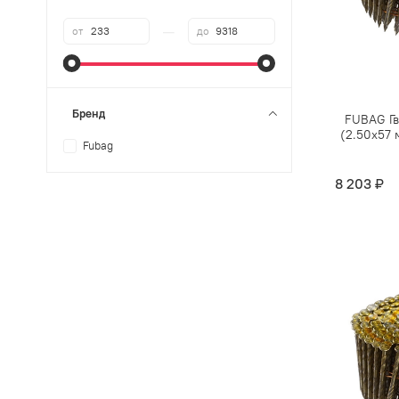
—
от
до
Бренд
FUBAG Гв
(2.50x57 
Fubag
8 203 ₽