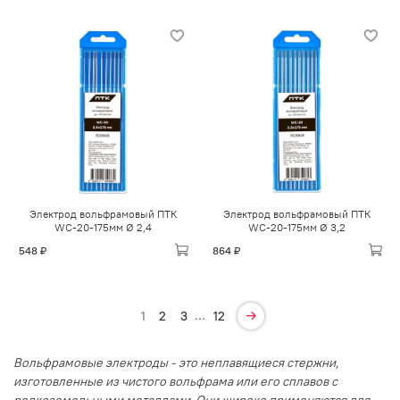
Электрод вольфрамовый ПТК
Электрод вольфрамовый ПТК
WС-20-175мм Ø 2,4
WС-20-175мм Ø 3,2
548 ₽
864 ₽
…
1
2
3
12
Вольфрамовые электроды - это неплавящиеся стержни,
изготовленные из чистого вольфрама или его сплавов с
редкоземельными металлами. Они широко применяются для