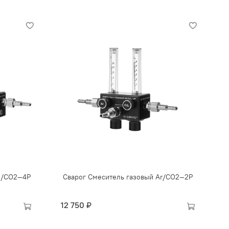
R/CO2—4Р
Сварог Смеситель газовый Ar/CO2—2Р
12 750 ₽