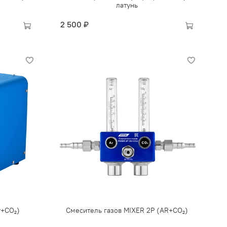
латунь
2 500 ₽
r+CO₂)
Смеситель газов MIXER 2Р (AR+CO₂)