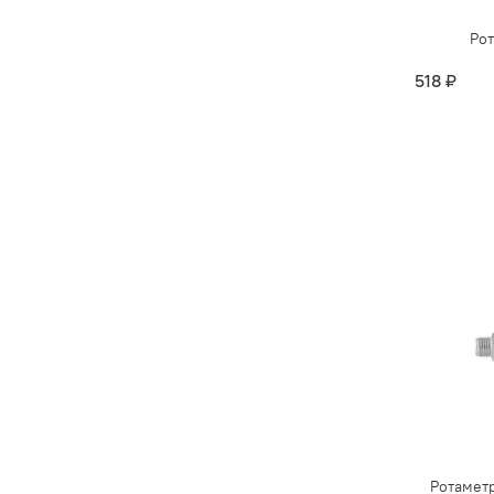
Рот
518 ₽
Ротаметр