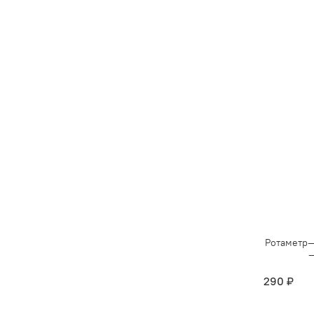
Ротаметр—
—
290 ₽