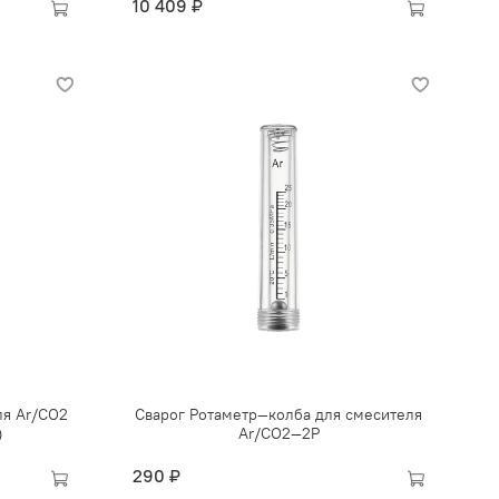
10 409 ₽
ля Ar/CO2
Сварог Ротаметр—колба для смесителя
)
Ar/CO2—2Р
290 ₽