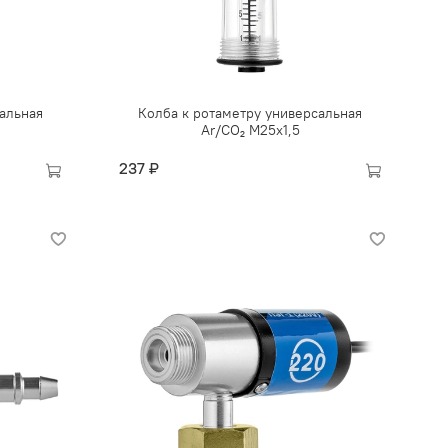
альная
Колба к ротаметру универсальная
Ar/CO₂ М25х1,5
237 ₽