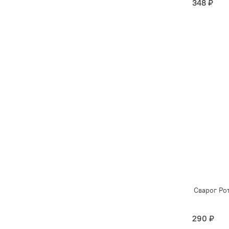
348 ₽
Сварог Ро
290 ₽