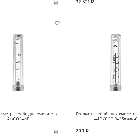
32 521 ₽
таметр—колба для смесителя
Ротаметр—колба для смесите
Ar/CO2—4Р
—4Р (CO2 0-25л/мин
290 ₽