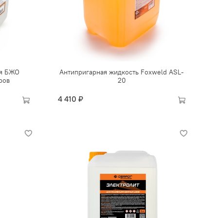
ля БЖО
Антипригарная жидкость Foxweld ASL-
ров
20
4 410 ₽