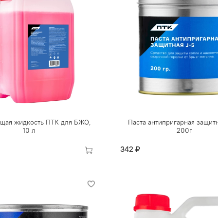
щая жидкость ПТК для БЖО,
Паста антипригарная защитн
10 л
200г
342 ₽