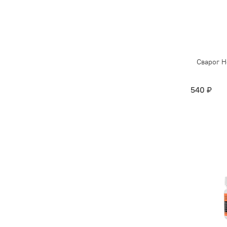
Сварог Н
540 ₽