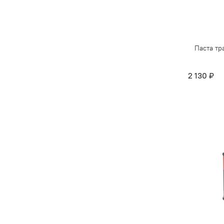
Паста т
2 130 ₽