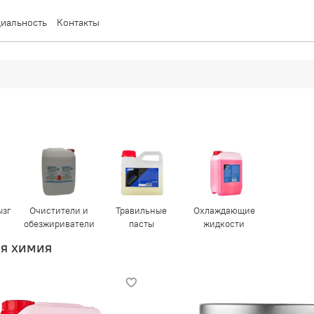
иальность
Контакты
ызг
Очистители и
Травильные
Охлаждающие
обезжириватели
пасты
жидкости
я химия