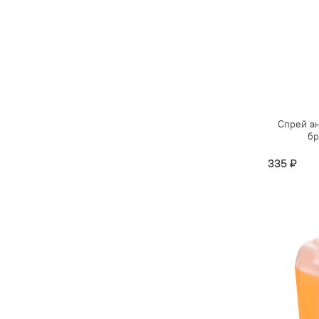
Спрей а
бр
335 ₽