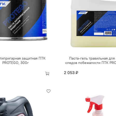
нтипригарная защитная ПТК
Паста-гель травильная для
PROTEGO, 300г
следов побежалости ПТК PRO
2 053 ₽