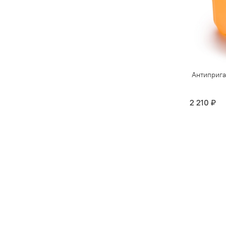
Антиприга
2 210 ₽