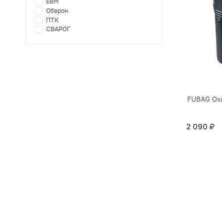
ЕВМ
Оберон
ПТК
СВАРОГ
FUBAG Охл
2 090 ₽