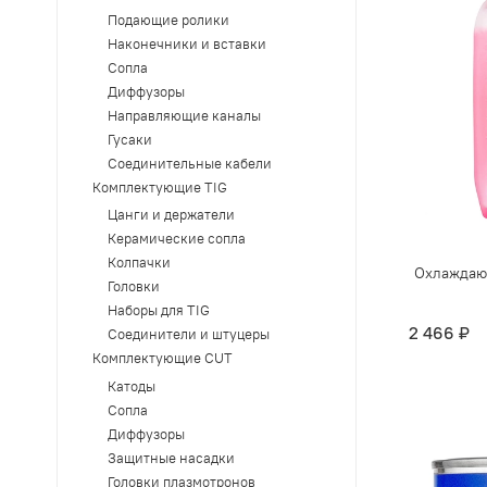
Подающие ролики
Наконечники и вставки
Сопла
Диффузоры
Направляющие каналы
Гусаки
Соединительные кабели
Комплектующие TIG
Цанги и держатели
Керамические сопла
Колпачки
Охлаждаю
Головки
Наборы для TIG
2 466 ₽
Соединители и штуцеры
Комплектующие CUT
Катоды
Сопла
Диффузоры
Защитные насадки
Головки плазмотронов