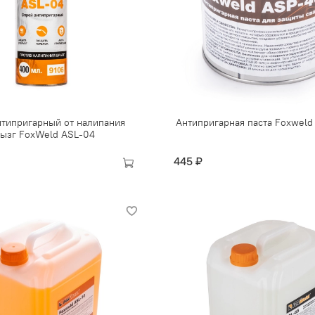
нтипригарный от налипания
Антипригарная паста Foxwel
ызг FoxWeld ASL-04
445 ₽