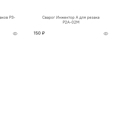
аков P3-
Сварог Инжектор А для резака
Р2А-02М
150 ₽