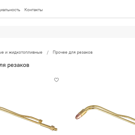
иальность
Контакты
вые и жидкотопливные
Прочее для резаков
ля резаков