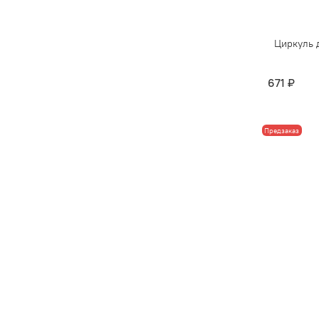
Циркуль д
671 ₽
Предзаказ