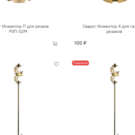
г Инжектор П для резака
Сварог Инжектор А для га
Р3П-02М
резаков
100 ₽
Предзаказ