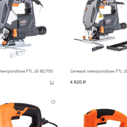
лектролобзик FTL JS 80/750
Сетевой электролобзик FTL J
4 920 ₽