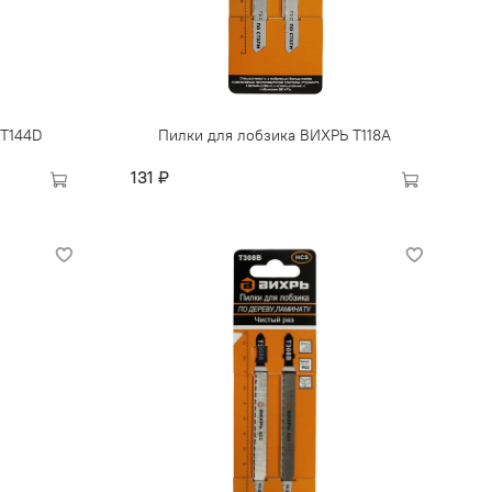
 Т144D
Пилки для лобзика ВИХРЬ Т118A
131 ₽