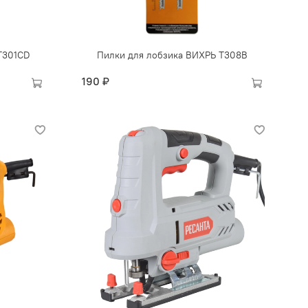
Т301CD
Пилки для лобзика ВИХРЬ Т308В
190 ₽