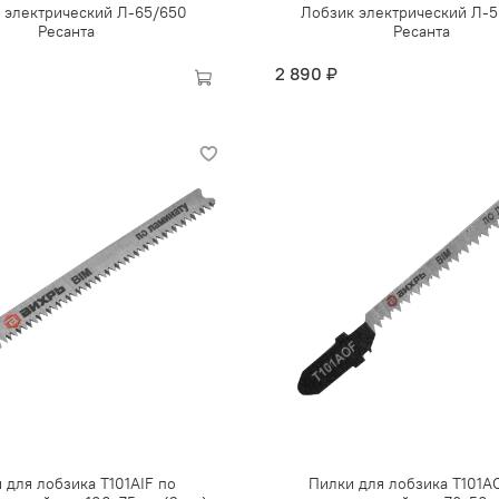
 электрический Л-65/650
Лобзик электрический Л-
Ресанта
Ресанта
2 890 ₽
 для лобзика Т101AIF по
Пилки для лобзика Т101А