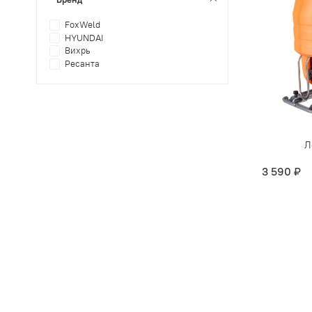
FoxWeld
HYUNDAI
Вихрь
Ресанта
Л
3 590 ₽