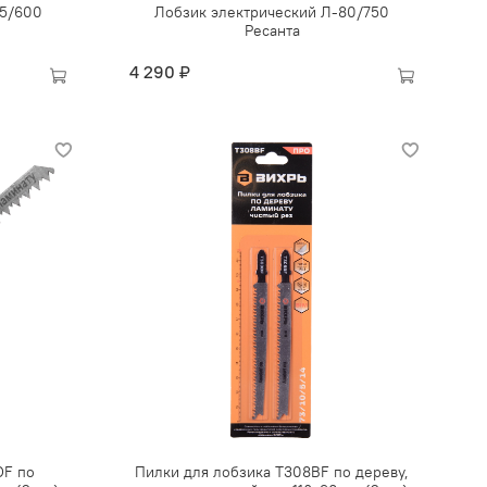
55/600
Лобзик электрический Л-80/750
Ресанта
4 290 ₽
OF по
Пилки для лобзика Т308ВF по дереву,