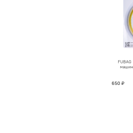
FUBAG 
машинк
650 ₽