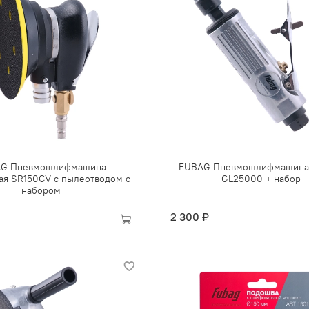
G Пневмошлифмашина
FUBAG Пневмошлифмашина
ая SR150CV с пылеотводом c
GL25000 + набор
набором
2 300 ₽