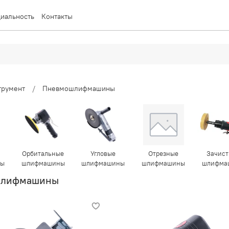
иальность
Контакты
трумент
Пневмошлифмашины
Орбитальные
Угловые
Отрезные
Зачис
ны
шлифмашины
шлифмашины
шлифмашины
шлифма
шлифмашины