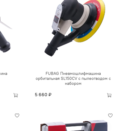
ина
FUBAG Пневмошлифмашина
орбитальная SL150CV с пылеотводом с
набором
5 660 ₽