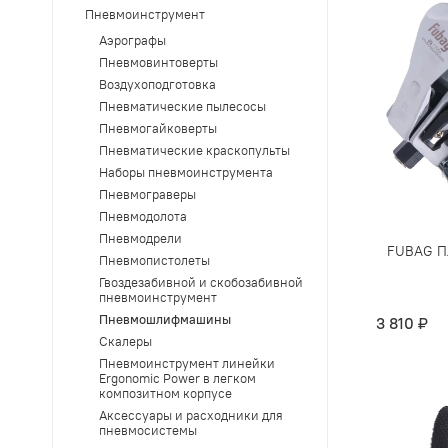
Пневмоинструмент
Аэрографы
Пневмовинтоверты
Воздухоподготовка
Пневматические пылесосы
Пневмогайковерты
Пневматические краскопульты
Наборы пневмоинструмента
Пневмограверы
Пневмодолота
Пневмодрели
FUBAG П
Пневмопистолеты
Гвоздезабивной и скобозабивной
пневмоинструмент
Пневмошлифмашины
3 810 ₽
Скалеры
Пневмоинструмент линейки
Ergonomic Power в легком
композитном корпусе
Аксессуары и расходники для
пневмосистемы