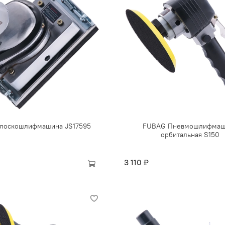
лоскошлифмашина JS17595
FUBAG Пневмошлифмаш
орбитальная S150
3 110 ₽