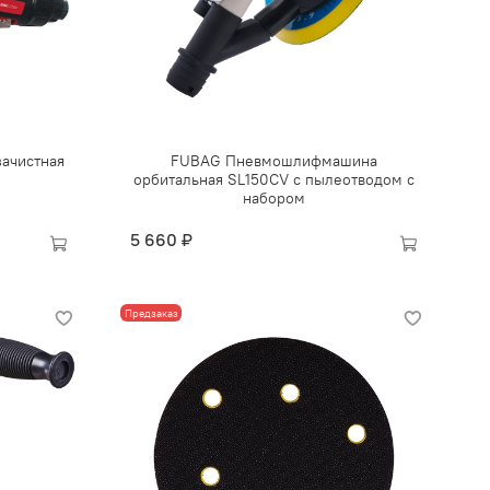
ачистная
FUBAG Пневмошлифмашина
орбитальная SL150CV с пылеотводом с
набором
5 660 ₽
Предзаказ