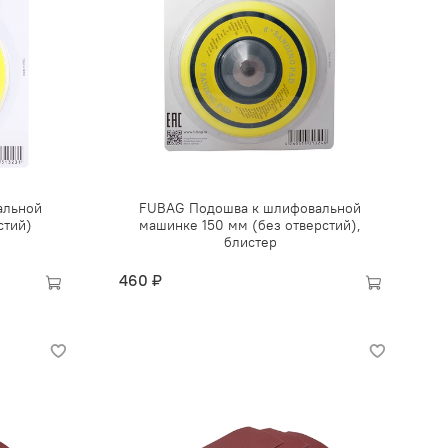
альной
FUBAG Подошва к шлифовальной
стий)
машинке 150 мм (без отверстий),
блистер
460 ₽