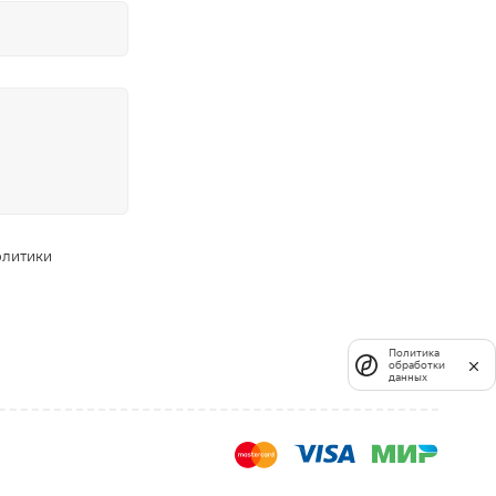
олитики
Политика
обработки
данных