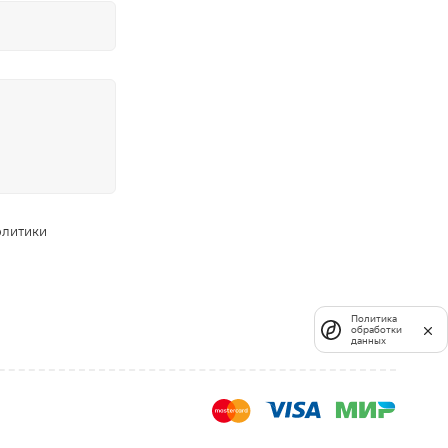
олитики
Политика
обработки
данных