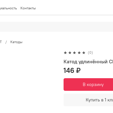
иальность
Контакты
T
Катоды
(0)
Катод удлинённый C
146 ₽
В корзину
Купить в 1 кл