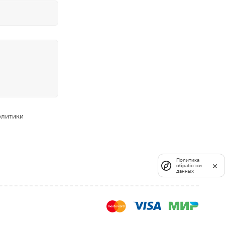
олитики
Политика
обработки
данных