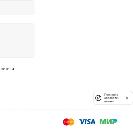
олитики
Политика
обработки
данных