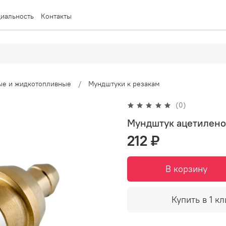
иальность
Контакты
вые и жидкотопливные
Мундштуки к резакам
(0)
Мундштук ацетилено
212 ₽
В корзину
Купить в 1 кл