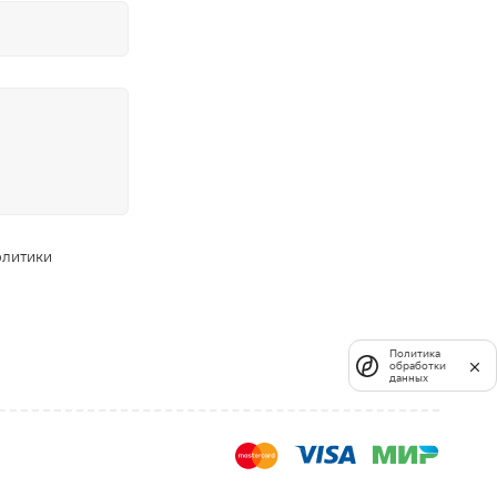
олитики
Политика
обработки
данных