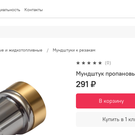
иальность
Контакты
вые и жидкотопливные
Мундштуки к резакам
(0)
Мундштук пропановы
291 ₽
В корзину
Купить в 1 кл