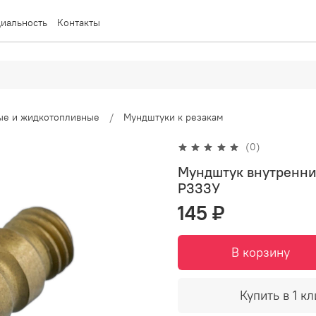
иальность
Контакты
вые и жидкотопливные
Мундштуки к резакам
(0)
Мундштук внутренний
Р333У
145 ₽
В корзину
Купить в 1 кл