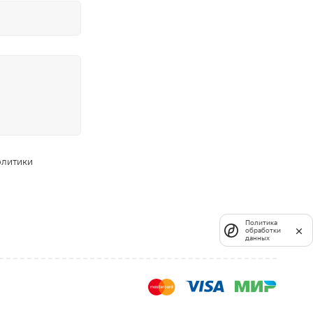
олитики
Политика
обработки
данных