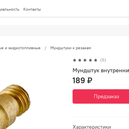
иальность
Контакты
вые и жидкотопливные
Мундштуки к резакам
(0)
Мундштук внутренни
189 ₽
Предзаказ
Характеристики