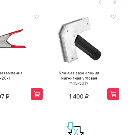
Пр
заземления
Клемма заземления
Ма
-20-1
магнитная угловая
ПТ
МКЗ-501У
97 ₽
1 400 ₽