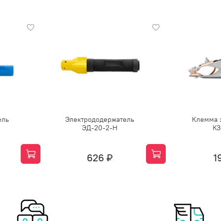
ель
Электрододержатель
Клемма 
ЭД-20-2-H
КЗ
626 ₽
1