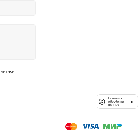
олитики
Политика
обработки
данных