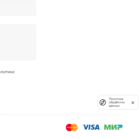
олитики
Политика
обработки
данных