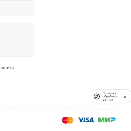
олитики
Политика
обработки
данных