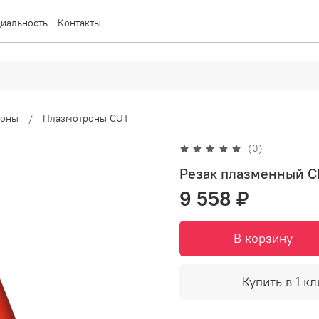
иальность
Контакты
роны
Плазмотроны CUT
(0)
Резак плазменный CP
9 558 ₽
В корзину
Купить в 1 кл