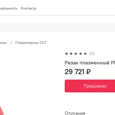
иальность
Контакты
роны
Плазмотроны CUT
(0)
Резак плазменный P
29 721 ₽
Предзаказ
Описание