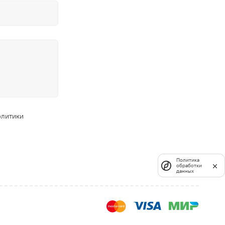
олитики
Политика
обработки
данных