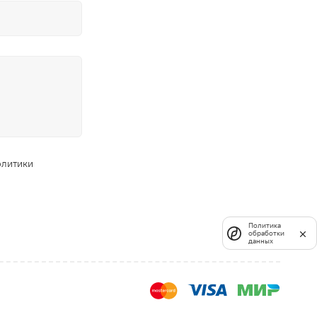
олитики
Политика
обработки
данных