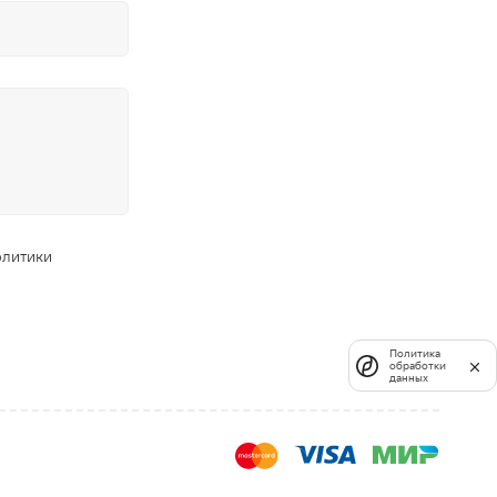
олитики
Политика
обработки
данных